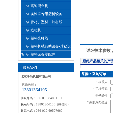
高速混合机
实验室专用塑料设备
管材、型材、片材线
造粒机
塑料光纤线
详细内容
塑料机械辅助设备-其它设
详细技术参数，请
备
塑料设备零配件
跟此产品相关的产
联系我们
采购：采购订单
北京泽岛机械有限公司
*
联系人：
咨询热线：
*
手机号码：
13801364105
电子邮件：
传真号码：
086-010-84801111
*
采购意向描述：
联系号码：
13801364105（微信同）
联系电话：
086-010-69507669